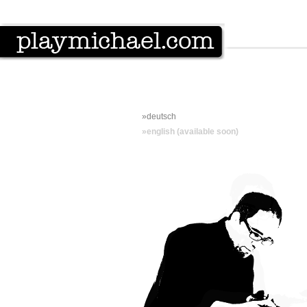
»deutsch
»english
(available soon)